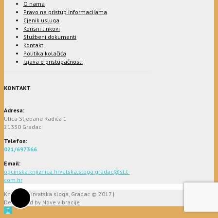
O nama
Pravo na pristup informacijama
Cjenik usluga
Korisni linkovi
Službeni dokumenti
Kontakt
Politika kolačića
Izjava o pristupačnosti
KONTAKT
Adresa:
Ulica Stjepana Radića 1
21330 Gradac
Telefon:
021/697366
Email:
opcinska.knjiznica.hrvatska.sloga.gradac@st.t-
com.hr
Knjižnica Hrvatska sloga, Gradac © 2017 |
Developed by
Nove vibracije