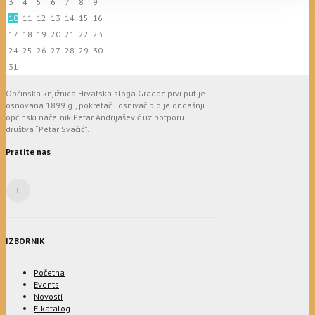
3
4
5
6
7
8
9
10
11
12
13
14
15
16
17
18
19
20
21
22
23
24
25
26
27
28
29
30
31
Općinska knjižnica Hrvatska sloga Gradac prvi put je
osnovana 1899.g., pokretač i osnivač bio je ondašnji
općinski načelnik Petar Andrijašević uz potporu
društva “Petar Svačić”.
Pratite nas
IZBORNIK
Početna
Events
Novosti
E-katalog