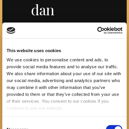
dan
Početna
News
Susret "Čitaj mi" i radionica uoči
Majčina dana
Attachment: 4.susret čitaj mi, majčin
dan
4.susret čitaj
This website uses cookies
We use cookies to personalise content and ads, to
mi, majčin dan
provide social media features and to analyse our traffic.
We also share information about your use of our site with
our social media, advertising and analytics partners who
Previous item
...
may combine it with other information that you’ve
No image description ...
provided to them or that they’ve collected from your use
Search
of their services. You consent to our cookies if you
continue to use our website.
Consent