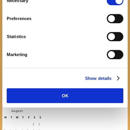
Necessary
Selection
recent posts
Preferences
Promocija zbirke pjesama "Iz staračkog domau
Makarskoj"-poshumno Tihorad Mijo Bartulović
Statistics
July 20, 2026
0
Marketing
Javni natječaj za imenovanje
ravnatelja/ravnateljice Općinske knjižnice
Hrvatska sloga Gradac
Show details
April 20, 2026
0
OK
calendar
August
M
T
W
T
F
S
S
1
2