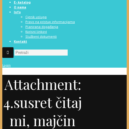
E- katalog
O nama
Info
Cjenik usluga
Pravo na pristup informacijama
Planirana događanja
Korisni linkovi
Službeni dokumenti
Kontakt
Login
Attachment:
4.susret čitaj
mi, majčin