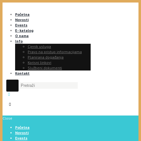
Početna
Novosti
Events
E- katalog
O nama
Info
Cjenik usluga
Pravo na pristup informacijama
Planirana događanja
Korisni linkovi
Službeni dokumenti
Kontakt
Close
Početna
Novosti
Events