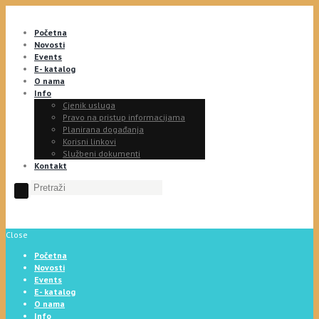
Početna
Novosti
Events
E- katalog
O nama
Info
Cjenik usluga
Pravo na pristup informacijama
Planirana događanja
Korisni linkovi
Službeni dokumenti
Kontakt
Close
Početna
Novosti
Events
E- katalog
O nama
Info