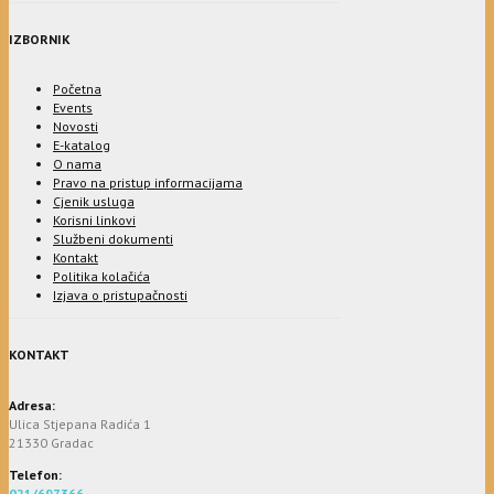
IZBORNIK
Početna
Events
Novosti
E-katalog
O nama
Pravo na pristup informacijama
Cjenik usluga
Korisni linkovi
Službeni dokumenti
Kontakt
Politika kolačića
Izjava o pristupačnosti
KONTAKT
Adresa:
Ulica Stjepana Radića 1
21330 Gradac
Telefon:
021/697366