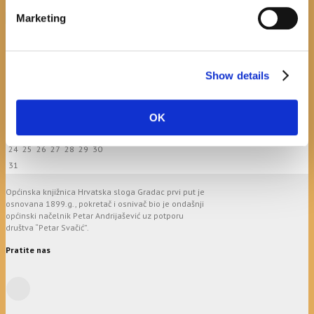
Marketing
calendar
August
M
T
W
T
F
S
S
Show details
1
2
3
4
5
6
7
8
9
OK
10
11
12
13
14
15
16
17
18
19
20
21
22
23
24
25
26
27
28
29
30
31
Općinska knjižnica Hrvatska sloga Gradac prvi put je
osnovana 1899.g., pokretač i osnivač bio je ondašnji
općinski načelnik Petar Andrijašević uz potporu
društva “Petar Svačić”.
Pratite nas