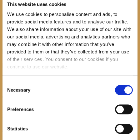
Previous item
9
Next item
11
This website uses cookies
No image description ...
We use cookies to personalise content and ads, to
Search
provide social media features and to analyse our traffic.
We also share information about your use of our site with
our social media, advertising and analytics partners who
may combine it with other information that you’ve
provided to them or that they’ve collected from your use
recent posts
of their services. You consent to our cookies if you
continue to use our website.
Promocija zbirke pjesama "Iz staračkog domau
Makarskoj"-poshumno Tihorad Mijo Bartulović
Consent
Necessary
Selection
July 20, 2026
0
Javni natječaj za imenovanje
Preferences
ravnatelja/ravnateljice Općinske knjižnice
Hrvatska sloga Gradac
Statistics
April 20, 2026
0