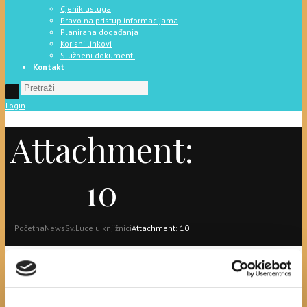
Cjenik usluga
Pravo na pristup informacijama
Planirana događanja
Korisni linkovi
Službeni dokumenti
Kontakt
Login
Attachment:
10
Početna
News
Sv.Luce u knjižnici
Attachment: 10
10