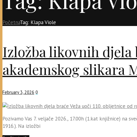
Početna
Tag: Klapa Viole
Izložba likovnih djela
akademskog slikara 
February 3, 2026
0
Pozivamo Vas 7. veljače 2026., 17.00h (1.kat knjižnice) na s
1916.). Na izložbi