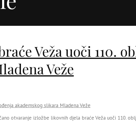
 braće Veža uoči 110. o
Mladena Veže
večano otvaranje izložbe likovnih djela braće Veža uoči 110. o