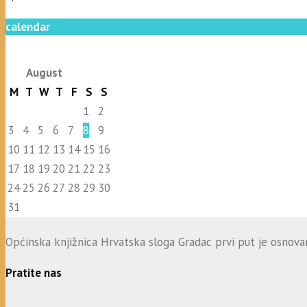
calendar
August
M
T
W
T
F
S
S
1
2
3
4
5
6
7
8
9
10
11
12
13
14
15
16
17
18
19
20
21
22
23
24
25
26
27
28
29
30
31
Općinska knjižnica Hrvatska sloga Gradac prvi put je osnovana
Pratite nas