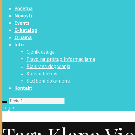
Početna
Novosti
Events
E- katalog
O nama
Info
Cjenik usluga
Pravo na pristup informacijama
Planirana događanja
Korisni linkovi
Službeni dokumenti
Kontakt
Login
Tag: Klapa Vio