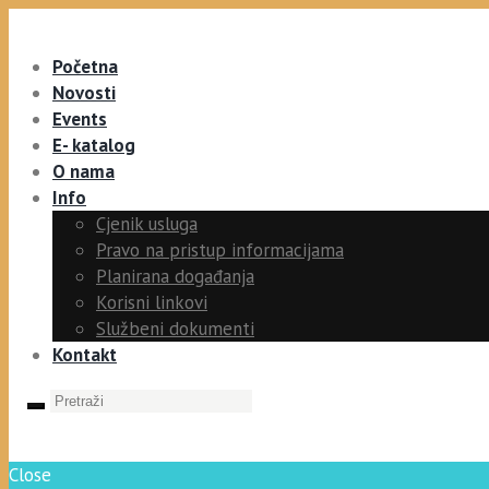
Početna
Novosti
Events
E- katalog
O nama
Info
Cjenik usluga
Pravo na pristup informacijama
Planirana događanja
Korisni linkovi
Službeni dokumenti
Kontakt
Close