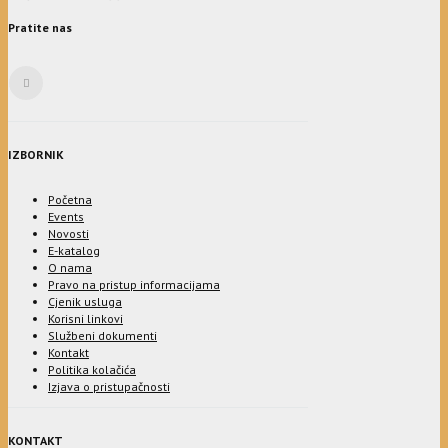
Pratite nas
IZBORNIK
Početna
Events
Novosti
E-katalog
O nama
Pravo na pristup informacijama
Cjenik usluga
Korisni linkovi
Službeni dokumenti
Kontakt
Politika kolačića
Izjava o pristupačnosti
KONTAKT