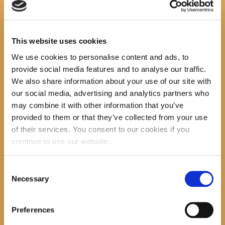
čitaj mi 3.1
This website uses cookies
Previous item
čitaj mi 3.4
Next
We use cookies to personalise content and ads, to
item
čitaj mi 3
No image description ...
provide social media features and to analyse our traffic.
We also share information about your use of our site with
Search
our social media, advertising and analytics partners who
may combine it with other information that you’ve
provided to them or that they’ve collected from your use
of their services. You consent to our cookies if you
continue to use our website.
recent posts
Consent
Necessary
Selection
Promocija zbirke pjesama "Iz staračkog domau
Makarskoj"-poshumno Tihorad Mijo Bartulović
Preferences
July 20, 2026
0