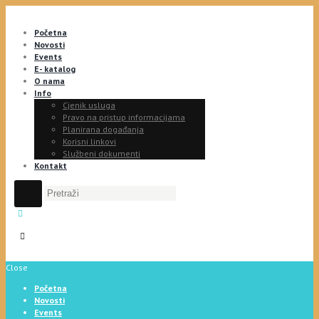
Početna
Novosti
Events
E- katalog
O nama
Info
Cjenik usluga
Pravo na pristup informacijama
Planirana događanja
Korisni linkovi
Službeni dokumenti
Kontakt
Close
Početna
Novosti
Events