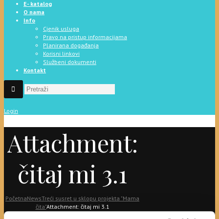
E- katalog
O nama
Info
Cjenik usluga
Pravo na pristup informacijama
Planirana događanja
Korisni linkovi
Službeni dokumenti
Kontakt
Login
Attachment:
čitaj mi 3.1
Početna
News
Treći susret u sklopu projekta "Mama
čita"
Attachment: čitaj mi 3.1