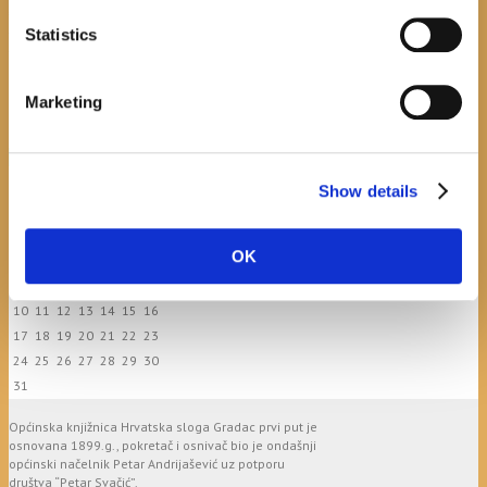
Javni natječaj za imenovanje
ravnatelja/ravnateljice Općinske knjižnice
Statistics
Hrvatska sloga Gradac
April 20, 2026
0
Marketing
calendar
Show details
August
M
T
W
T
F
S
S
OK
1
2
3
4
5
6
7
8
9
10
11
12
13
14
15
16
17
18
19
20
21
22
23
24
25
26
27
28
29
30
31
Općinska knjižnica Hrvatska sloga Gradac prvi put je
osnovana 1899.g., pokretač i osnivač bio je ondašnji
općinski načelnik Petar Andrijašević uz potporu
društva “Petar Svačić”.