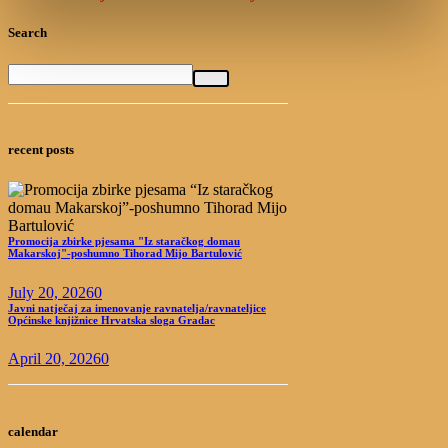
Search
recent posts
Promocija zbirke pjesama "Iz staračkog domau
Makarskoj"-poshumno Tihorad Mijo Bartulović
July 20, 2026
0
Javni natječaj za imenovanje ravnatelja/ravnateljice
Općinske knjižnice Hrvatska sloga Gradac
April 20, 2026
0
calendar