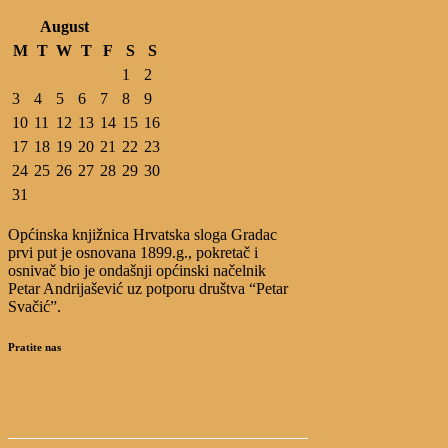
August
M
T
W
T
F
S
S
1
2
3
4
5
6
7
8
9
10
11
12
13
14
15
16
17
18
19
20
21
22
23
24
25
26
27
28
29
30
31
Općinska knjižnica Hrvatska sloga Gradac
prvi put je osnovana 1899.g., pokretač i
osnivač bio je ondašnji općinski načelnik
Petar Andrijašević uz potporu društva “Petar
Svačić”.
Pratite nas