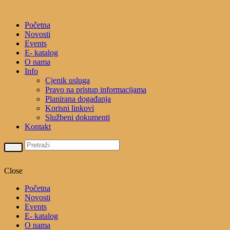
Početna
Novosti
Events
E- katalog
O nama
Info
Cjenik usluga
Pravo na pristup informacijama
Planirana događanja
Korisni linkovi
Službeni dokumenti
Kontakt
Close
Početna
Novosti
Events
E- katalog
O nama