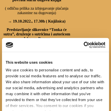
( odlična prilika za izbjegavanje plaćanja
zakasnine na dugovanja)
→ 19.10.2022., 17.30h ( Knjižnica)
Predstavljanje slikovnice “Tonka će
sutra”, druženje s sutrićima i autoricom
Jelenom Pervan
( za djecu od 4-8 god)
This website uses cookies
→ Iza čarobnih vrata knjižnice
We use cookies to personalise content and ads, to
( grupni posjeti predškolaca- tijekom
provide social media features and to analyse our traffic.
listopada)
We also share information about your use of our site with
→ Mislim na sebe – čitam!
our social media, advertising and analytics partners who
( grupni posjeti školaraca- studeni)
may combine it with other information that you’ve
provided to them or that they’ve collected from your use
→ 12. 9.-25.10.
Nije lako kad si mlad
of their services. You consent to our cookies if you
(Nacionalni kviz za poticanje