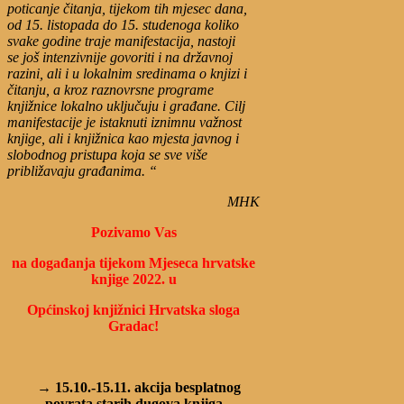
poticanje čitanja, tijekom tih mjesec dana,
od 15. listopada do 15. studenoga koliko
svake godine traje manifestacija, nastoji
se još intenzivnije govoriti i na državnoj
razini, ali i u lokalnim sredinama o knjizi i
čitanju, a kroz raznovrsne programe
knjižnice lokalno uključuju i građane.
Cilj
manifestacije je istaknuti iznimnu važnost
knjige, ali i knjižnica kao mjesta javnog i
slobodnog pristupa koja se sve više
približavaju građanima. “
MHK
Pozivamo Vas
na događanja tijekom Mjeseca hrvatske
knjige 2022. u
Općinskoj knjižnici Hrvatska sloga
Gradac!
→ 15.10.-15.11. akcija besplatnog
povrata starih dugova knjiga