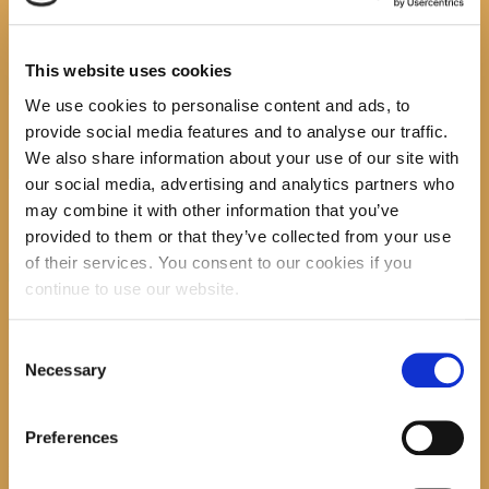
3
This website uses cookies
Previous item
...
Next item
...
We use cookies to personalise content and ads, to
No image description ...
provide social media features and to analyse our traffic.
Search
We also share information about your use of our site with
our social media, advertising and analytics partners who
may combine it with other information that you’ve
provided to them or that they’ve collected from your use
of their services. You consent to our cookies if you
recent posts
continue to use our website.
Consent
Promocija zbirke pjesama "Iz staračkog domau
Necessary
Selection
Makarskoj"-poshumno Tihorad Mijo Bartulović
July 20, 2026
0
Preferences
Javni natječaj za imenovanje
ravnatelja/ravnateljice Općinske knjižnice