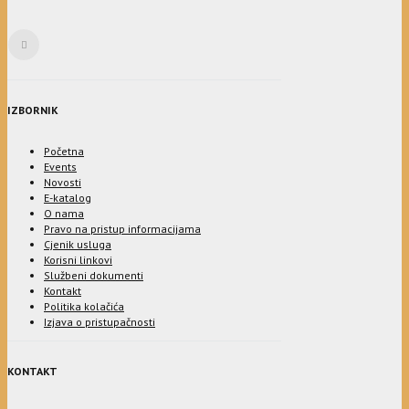
IZBORNIK
Početna
Events
Novosti
E-katalog
O nama
Pravo na pristup informacijama
Cjenik usluga
Korisni linkovi
Službeni dokumenti
Kontakt
Politika kolačića
Izjava o pristupačnosti
KONTAKT