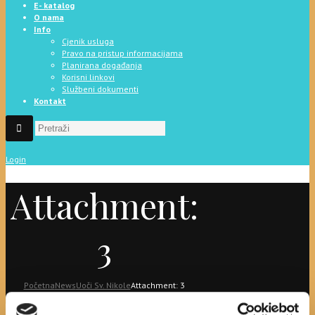
E- katalog
O nama
Info
Cjenik usluga
Pravo na pristup informacijama
Planirana događanja
Korisni linkovi
Službeni dokumenti
Kontakt
Login
Attachment:
3
Početna
News
Uoči Sv. Nikole
Attachment: 3