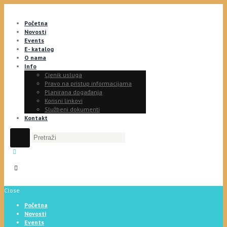
Početna
Novosti
Events
E- katalog
O nama
Info
Cjenik usluga
Pravo na pristup informacijama
Planirana događanja
Korisni linkovi
Službeni dokumenti
Kontakt
Close
Početna
Novosti
Events