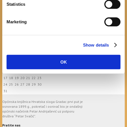
Hrvatska sloga Gradac
Statistics
April 20, 2026
0
Marketing
calendar
Show details
August
M
T
W
T
F
S
S
1
2
OK
3
4
5
6
7
8
9
10
11
12
13
14
15
16
17
18
19
20
21
22
23
24
25
26
27
28
29
30
31
Općinska knjižnica Hrvatska sloga Gradac prvi put je
osnovana 1899.g., pokretač i osnivač bio je ondašnji
općinski načelnik Petar Andrijašević uz potporu
društva “Petar Svačić”.
Pratite nas