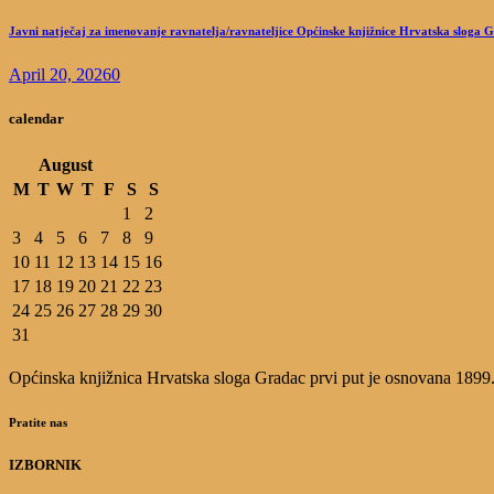
Javni natječaj za imenovanje ravnatelja/ravnateljice Općinske knjižnice Hrvatska sloga 
April 20, 2026
0
calendar
August
M
T
W
T
F
S
S
1
2
3
4
5
6
7
8
9
10
11
12
13
14
15
16
17
18
19
20
21
22
23
24
25
26
27
28
29
30
31
Općinska knjižnica Hrvatska sloga Gradac prvi put je osnovana 1899.g.
Pratite nas
IZBORNIK