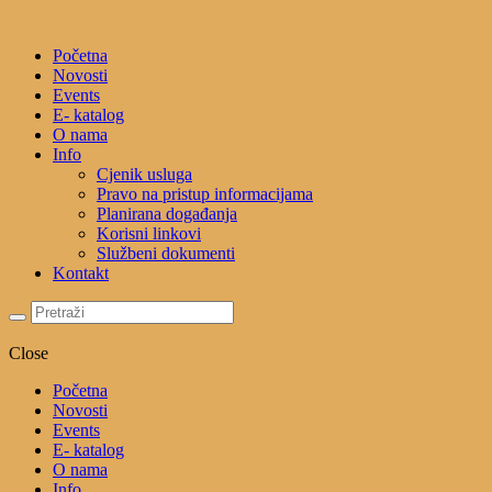
Početna
Novosti
Events
E- katalog
O nama
Info
Cjenik usluga
Pravo na pristup informacijama
Planirana događanja
Korisni linkovi
Službeni dokumenti
Kontakt
Close
Početna
Novosti
Events
E- katalog
O nama
Info