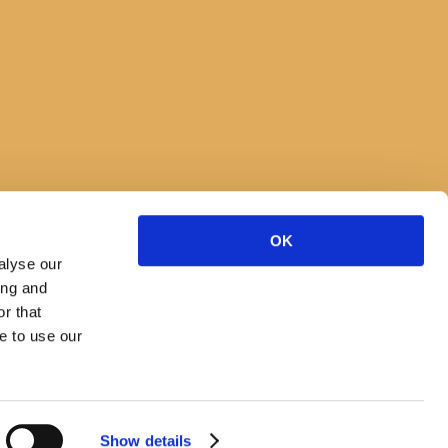
OK
alyse our
ing and
r that
e to use our
Show details