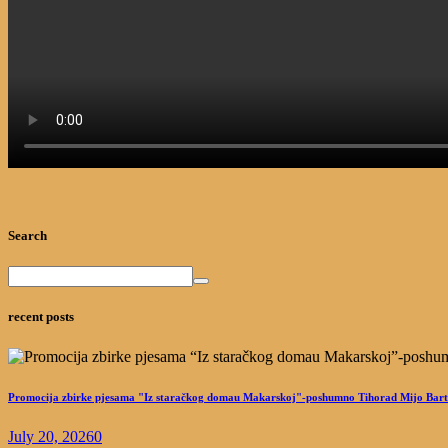
Search
recent posts
Promocija zbirke pjesama "Iz staračkog domau Makarskoj"-poshumno Tihorad Mijo Bart
July 20, 2026
0