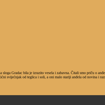
loga Gradac bila je izrazito vesela i zabavna. Čitali smo priču o anđelim
ićni svijećnjak od teglica i soli, a oni malo stariji anđela od novina i 