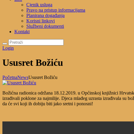
Cjenik usluga
Pravo na pristup informacijama
Planirana događanja
Korisni linkovi
Službeni dokumenti
Kontakt
Login
Ususret Božiću
Početna
News
Ususret Božiću
Božićna radionica održana 18.12.2019. u Općinskoj knjižnici Hrvatska s
izrađivali poklone za najmilije. Djeca mlađeg uzrasta izrađivala su bož
da će svi koji ih dobiju biti jako sretni i ponosni!