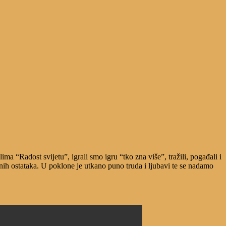
a “Radost svijetu”, igrali smo igru “tko zna više”, tražili, pogađali i
raznih ostataka. U poklone je utkano puno truda i ljubavi te se nadamo