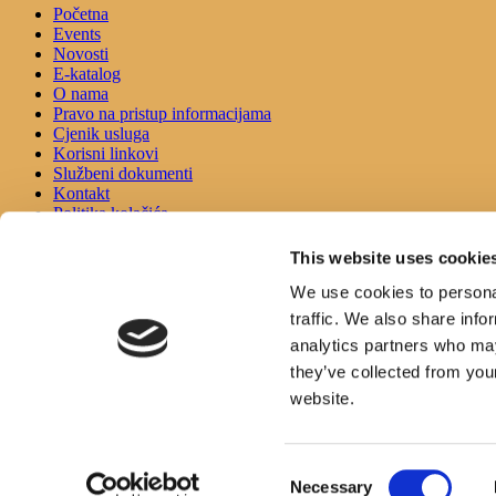
Početna
Events
Novosti
E-katalog
O nama
Pravo na pristup informacijama
Cjenik usluga
Korisni linkovi
Službeni dokumenti
Kontakt
Politika kolačića
Izjava o pristupačnosti
This website uses cookie
KONTAKT
We use cookies to personal
traffic. We also share info
Adresa:
Ulica Stjepana Radića 1
analytics partners who may
21330 Gradac
they’ve collected from you
Telefon:
website.
021/697366
Email:
Consent
opcinska.knjiznica.hrvatska.sloga.gradac@st.t-com.hr
Necessary