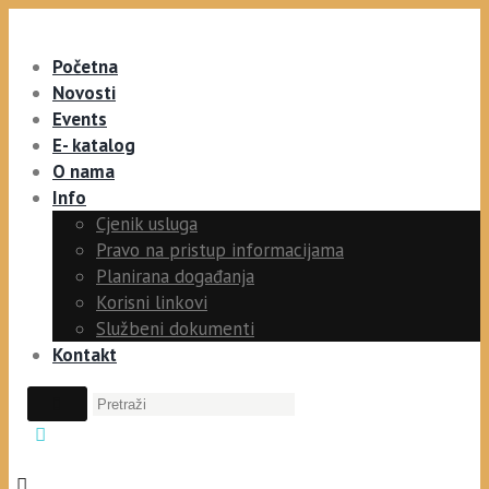
Početna
Novosti
Events
E- katalog
O nama
Info
Cjenik usluga
Pravo na pristup informacijama
Planirana događanja
Korisni linkovi
Službeni dokumenti
Kontakt