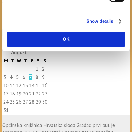
Općinske knjižnice Hrvatska sloga Gradac
April 20, 2026
0
Show details
calendar
OK
August
M
T
W
T
F
S
S
1
2
3
4
5
6
7
8
9
10
11
12
13
14
15
16
17
18
19
20
21
22
23
24
25
26
27
28
29
30
31
Općinska knjižnica Hrvatska sloga Gradac prvi put je