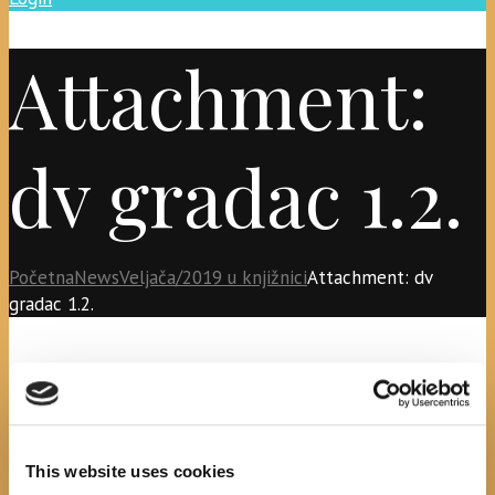
Attachment:
dv gradac 1.2.
Početna
News
Veljača/2019 u knjižnici
Attachment: dv
gradac 1.2.
dv gradac 1.2.
Next item
1.2.drvenik
This website uses cookies
No image description ...