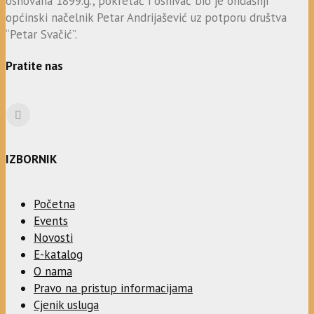
osnovana 1899.g., pokretač i osnivač bio je ondašnji
općinski načelnik Petar Andrijašević uz potporu društva
“Petar Svačić”.
Pratite nas
IZBORNIK
Početna
Events
Novosti
E-katalog
O nama
Pravo na pristup informacijama
Cjenik usluga