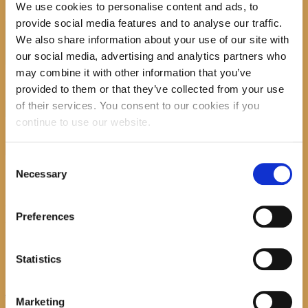
We use cookies to personalise content and ads, to
provide social media features and to analyse our traffic.
Search
We also share information about your use of our site with
our social media, advertising and analytics partners who
may combine it with other information that you’ve
provided to them or that they’ve collected from your use
of their services. You consent to our cookies if you
recent posts
continue to use our website.
Consent
Necessary
Selection
Promocija zbirke pjesama "Iz staračkog domau
Makarskoj"-poshumno Tihorad Mijo Bartulović
Preferences
Statistics
July 20, 2026
0
Javni natječaj za imenovanje ravnatelja/ravnateljice
Marketing