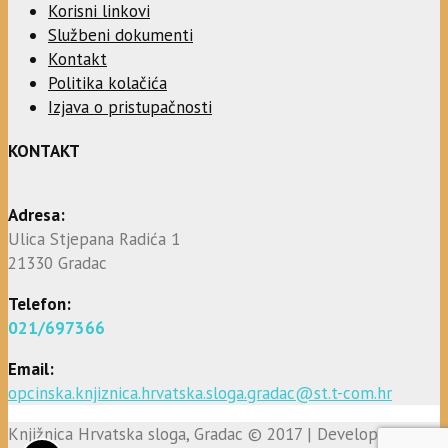
Korisni linkovi
Službeni dokumenti
Kontakt
Politika kolačića
Izjava o pristupačnosti
KONTAKT
Adresa:
Ulica Stjepana Radića 1
21330 Gradac
Telefon:
021/697366
Email:
opcinska.knjiznica.hrvatska.sloga.gradac@st.t-com.hr
Knjižnica Hrvatska sloga, Gradac © 2017 | Developed by