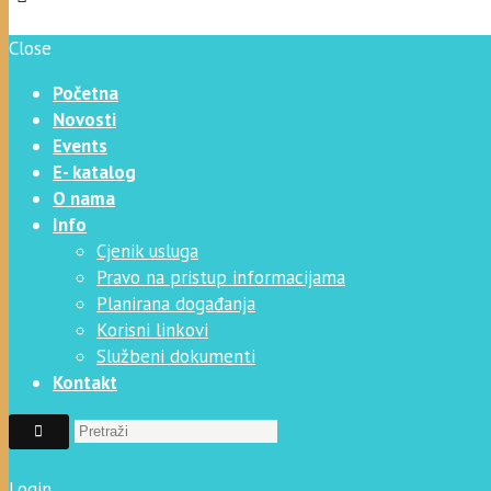
Close
Početna
Novosti
Events
E- katalog
O nama
Info
Cjenik usluga
Pravo na pristup informacijama
Planirana događanja
Korisni linkovi
Službeni dokumenti
Kontakt
Login