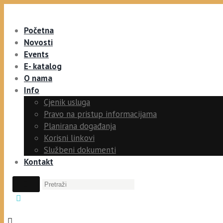
Početna
Novosti
Events
E- katalog
O nama
Info
Cjenik usluga
Pravo na pristup informacijama
Planirana događanja
Korisni linkovi
Službeni dokumenti
Kontakt