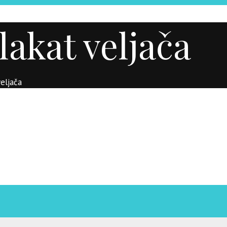
akat veljača
eljača