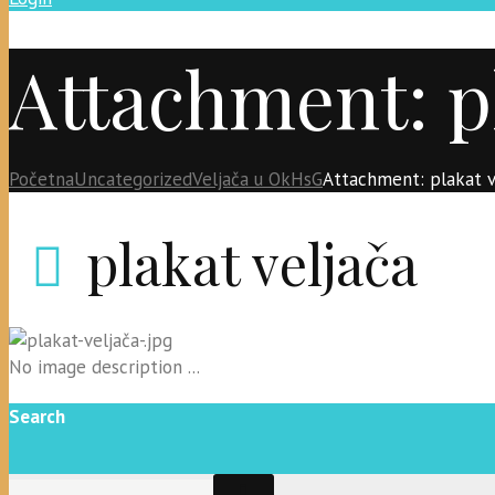
Attachment: pl
Početna
Uncategorized
Veljača u OkHsG
Attachment: plakat v
plakat veljača
No image description ...
Search