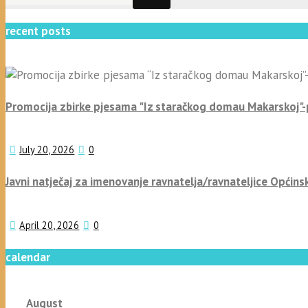
recent posts
Promocija zbirke pjesama "Iz staračkog domau Makarskoj"
July 20, 2026
0
Javni natječaj za imenovanje ravnatelja/ravnateljice Općins
April 20, 2026
0
calendar
August