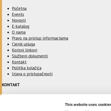
Početna
Events
Novosti
E-katalog
O nama
Pravo na pristup informacijama
Cjenik usluga
Korisni linkovi
Službeni dokumenti
Kontakt
Politika kolačića
Izjava o pristupačnosti
KONTAKT
Adresa:
This website uses cookie
Ulica Stjepana Radića 1