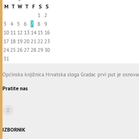
M
T
W
T
F
S
S
1
2
3
4
5
6
7
8
9
10
11
12
13
14
15
16
17
18
19
20
21
22
23
24
25
26
27
28
29
30
31
Općinska knjižnica Hrvatska sloga Gradac prvi put je osnovana
Pratite nas
IZBORNIK