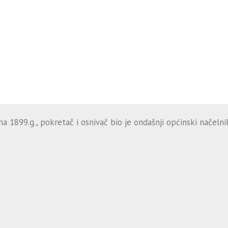
 1899.g., pokretač i osnivač bio je ondašnji općinski načelnik