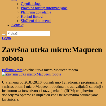
Cjenik usluga
Pravo na pristup informacijama
Planirana događanja
Korisni linkovi
Službeni dokumenti
Kontakt
Login
Završna utrka micro:Maqueen
robota
Početna
News
Završna utrka micro:Maqueen robota
U vremenu od 26.8.-28.10. održali smo 12 radionica programiranja
s micro: bitom i micro:Maqueen robotima i to zahvaljujući suradnji s
Institutom za inovativnost i razvoj mladih (IRIM) te njihovim
donacijama opreme za knjižnicu kao i neizostavnim edukacijama
knjižničara.