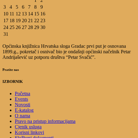
1
2
3
4
5
6
7
8
9
10
11
12
13
14
15
16
17
18
19
20
21
22
23
24
25
26
27
28
29
30
31
Općinska knjižnica Hrvatska sloga Gradac prvi put je osnovana
1899.g., pokretač i osnivač bio je ondašnji općinski načelnik Petar
Andrijašević uz potporu društva “Petar Svačić”.
Pratite nas
IZBORNIK
Početna
Events
Novosti
E-katalog
O nama
Pravo na pristup informacijama
Cjenik usluga
Korisni linkovi
Službeni dokumenti