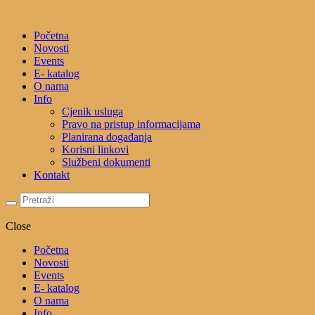
Početna
Novosti
Events
E- katalog
O nama
Info
Cjenik usluga
Pravo na pristup informacijama
Planirana događanja
Korisni linkovi
Službeni dokumenti
Kontakt
Close
Početna
Novosti
Events
E- katalog
O nama
Info