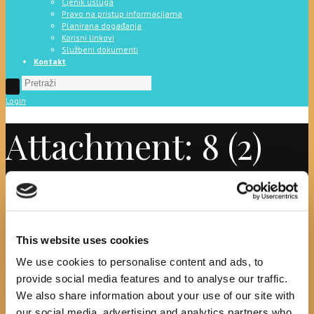
Cjenik usluga
Pravo na pristup informacijama
Planirana događanja
Korisni linkovi
Službeni dokumenti
Kontakt
Login
Attachment: 8 (2)
Početna
News
Autorska večer Duške Mušić i Antonie Budano uz...
Attachment: 8
(2)
8 (2)
This website uses cookies
We use cookies to personalise content and ads, to
Previous item
7
Next item
5
No image description ...
provide social media features and to analyse our traffic.
We also share information about your use of our site with
Search
our social media, advertising and analytics partners who