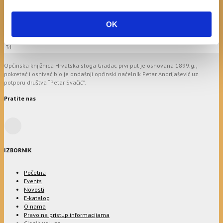
3
4
5
6
7
8
9
10
11
12
13
14
15
16
OK
17
18
19
20
21
22
23
24
25
26
27
28
29
30
31
Općinska knjižnica Hrvatska sloga Gradac prvi put je osnovana 1899.g.,
pokretač i osnivač bio je ondašnji općinski načelnik Petar Andrijašević uz
potporu društva “Petar Svačić”.
Pratite nas
IZBORNIK
Početna
Events
Novosti
E-katalog
O nama
Pravo na pristup informacijama