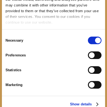
may combine it with other information that you’ve
provided to them or that they’ve collected from your use
recent posts
of their services. You consent to our cookies if you
continue to use our website.
Consent
Promocija zbirke pjesama "Iz staračkog domau Makarskoj"-poshumno
Necessary
Selection
Tihorad Mijo Bartulović
July 20, 2026
0
Preferences
Javni natječaj za imenovanje ravnatelja/ravnateljice Općinske knjižnice
Hrvatska sloga Gradac
Statistics
April 20, 2026
0
calendar
Marketing
August
M
T
W
T
F
S
S
Show details
1
2