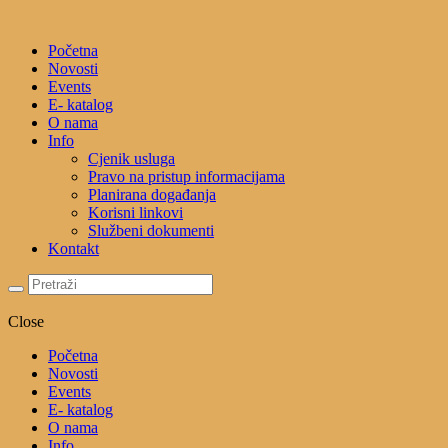
Početna
Novosti
Events
E- katalog
O nama
Info
Cjenik usluga
Pravo na pristup informacijama
Planirana događanja
Korisni linkovi
Službeni dokumenti
Kontakt
Close
Početna
Novosti
Events
E- katalog
O nama
Info