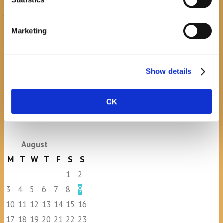
Javni natječaj za imenovanje
ravnatelja/ravnateljice Općinske
Marketing
knjižnice Hrvatska sloga Gradac
April 20, 2026
0
Show details
OK
calendar
August
M
T
W
T
F
S
S
1
2
3
4
5
6
7
8
9
10
11
12
13
14
15
16
17
18
19
20
21
22
23