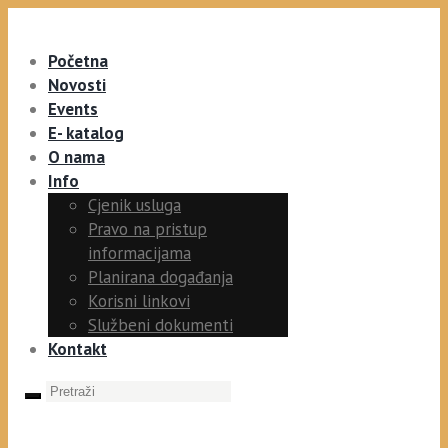
Početna
Novosti
Events
E- katalog
O nama
Info
Cjenik usluga
Pravo na pristup
informacijama
Planirana događanja
Korisni linkovi
Službeni dokumenti
Kontakt