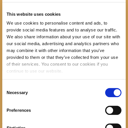
Search
This website uses cookies
We use cookies to personalise content and ads, to
provide social media features and to analyse our traffic.
We also share information about your use of our site with
our social media, advertising and analytics partners who
may combine it with other information that you’ve
recent posts
provided to them or that they’ve collected from your use
of their services. You consent to our cookies if you
continue to use our website.
Consent
Promocija zbirke pjesama "Iz
Necessary
Selection
staračkog domau Makarskoj"-
poshumno Tihorad Mijo Bartulović
Preferences
July 20, 2026
0
Statistics