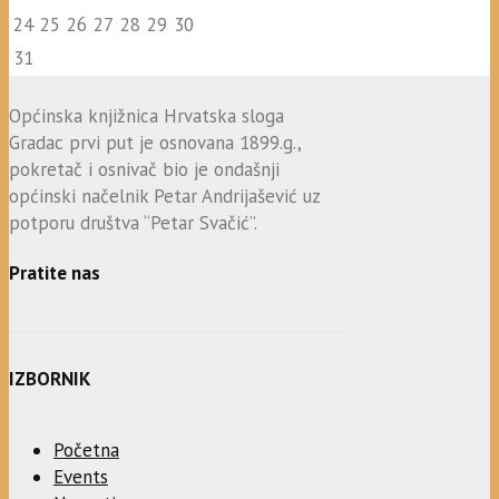
24
25
26
27
28
29
30
31
Općinska knjižnica Hrvatska sloga
Gradac prvi put je osnovana 1899.g.,
pokretač i osnivač bio je ondašnji
općinski načelnik Petar Andrijašević uz
potporu društva “Petar Svačić”.
Pratite nas
IZBORNIK
Početna
Events