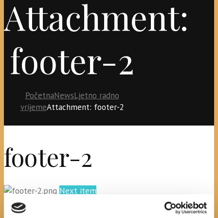
Attachment:
footer-2
Početna
News
Ljetno radno
vrijeme
Attachment: footer-2
footer-2
Next item
1.knjiž.izvana
No image description ...