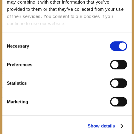
may combine it with other information that you’ve
provided to them or that they’ve collected from your use
recent posts
of their services. You consent to our cookies if you
continue to use our website.
Consent
Promocija zbirke pjesama "Iz staračkog domau Makarskoj"-poshumno Tihorad Mijo
Necessary
Bartulović
Selection
July 20, 2026
0
Preferences
Javni natječaj za imenovanje ravnatelja/ravnateljice Općinske knjižnice Hrvatska sloga
Gradac
Statistics
April 20, 2026
0
calendar
Marketing
August
M
T
W
T
F
S
S
1
2
Show details
3
4
5
6
7
8
9