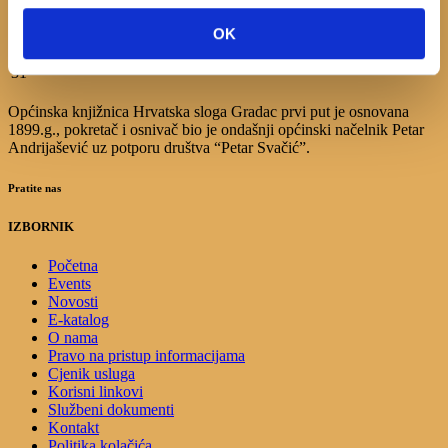
10
11
12
13
14
15
16
17
18
19
20
21
22
23
OK
24
25
26
27
28
29
30
31
Općinska knjižnica Hrvatska sloga Gradac prvi put je osnovana
1899.g., pokretač i osnivač bio je ondašnji općinski načelnik Petar
Andrijašević uz potporu društva “Petar Svačić”.
Pratite nas
IZBORNIK
Početna
Events
Novosti
E-katalog
O nama
Pravo na pristup informacijama
Cjenik usluga
Korisni linkovi
Službeni dokumenti
Kontakt
Politika kolačića