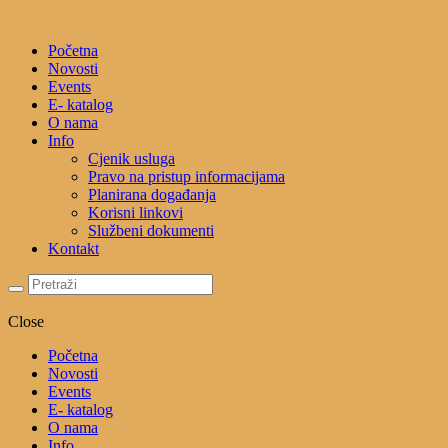
Početna
Novosti
Events
E- katalog
O nama
Info
Cjenik usluga
Pravo na pristup informacijama
Planirana događanja
Korisni linkovi
Službeni dokumenti
Kontakt
Close
Početna
Novosti
Events
E- katalog
O nama
Info