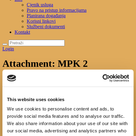
Cjenik usluga
Pravo na pristup informacijama
Planirana događanja
Korisni linkovi
Službeni dokumenti
Kontakt
Login
Attachment: MPK 2
Početna
News
Mala plažna knjižnica
Attachment: MPK 2
MPK 2
This website uses cookies
Previous item
MPK 1
Next item
MPK 3
We use cookies to personalise content and ads, to
No image description ...
provide social media features and to analyse our traffic.
We also share information about your use of our site with
Search
our social media, advertising and analytics partners who