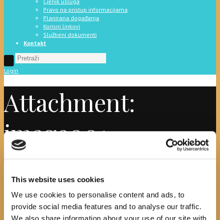
Cjenik usluga
Pravo na pristup informacijama
Planirana događanja
Korisni linkovi
Službeni dokumenti
Kontakt
Login
Attachment:
image001
Početna
News
Mala škola talijanskog
Attachment: image001
image001
This website uses cookies
We use cookies to personalise content and ads, to
provide social media features and to analyse our traffic.
No image description ...
We also share information about your use of our site with