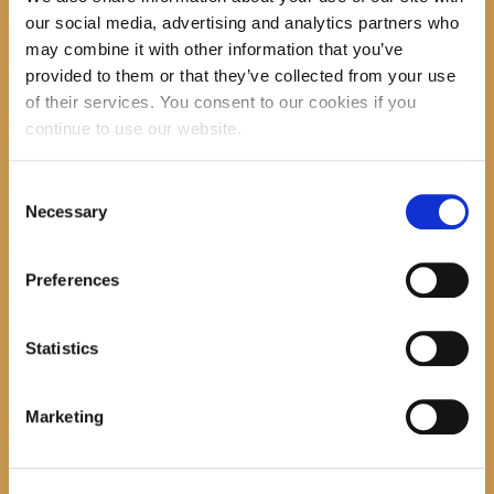
our social media, advertising and analytics partners who
Search
may combine it with other information that you’ve
provided to them or that they’ve collected from your use
of their services. You consent to our cookies if you
recent posts
continue to use our website.
Consent
Necessary
Selection
Promocija zbirke pjesama "Iz staračkog domau Makarskoj"-poshumno
Tihorad Mijo Bartulović
Preferences
July 20, 2026
0
Javni natječaj za imenovanje ravnatelja/ravnateljice Općinske knjižnice
Statistics
Hrvatska sloga Gradac
April 20, 2026
0
Marketing
calendar
August