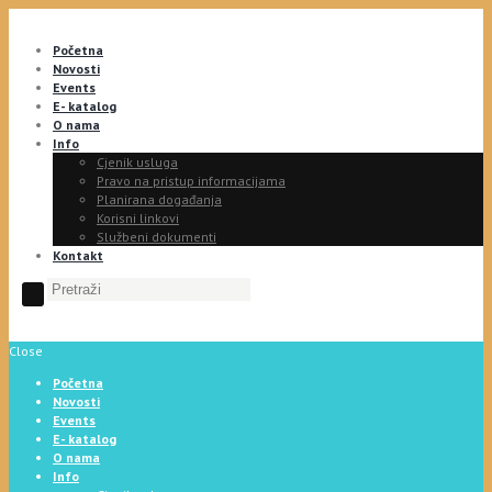
Početna
Novosti
Events
E- katalog
O nama
Info
Cjenik usluga
Pravo na pristup informacijama
Planirana događanja
Korisni linkovi
Službeni dokumenti
Kontakt
Close
Početna
Novosti
Events
E- katalog
O nama
Info