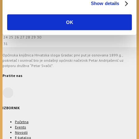
Show details
M
T
W
T
F
S
S
1
2
3
4
5
6
7
8
9
OK
10
11
12
13
14
15
16
17
18
19
20
21
22
23
24
25
26
27
28
29
30
31
Općinska knjižnica Hrvatska sloga Gradac prvi put je osnovana 1899.g.,
pokretač i osnivač bio je ondašnji općinski načelnik Petar Andrijašević uz
potporu društva “Petar Svačić”.
Pratite nas
IZBORNIK
Početna
Events
Novosti
E-katalog