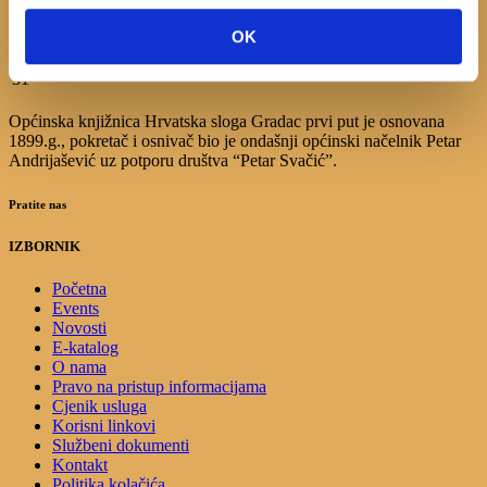
10
11
12
13
14
15
16
17
18
19
20
21
22
23
OK
24
25
26
27
28
29
30
31
Općinska knjižnica Hrvatska sloga Gradac prvi put je osnovana
1899.g., pokretač i osnivač bio je ondašnji općinski načelnik Petar
Andrijašević uz potporu društva “Petar Svačić”.
Pratite nas
IZBORNIK
Početna
Events
Novosti
E-katalog
O nama
Pravo na pristup informacijama
Cjenik usluga
Korisni linkovi
Službeni dokumenti
Kontakt
Politika kolačića