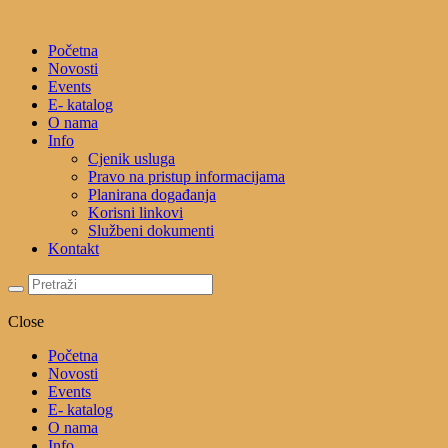
Početna
Novosti
Events
E- katalog
O nama
Info
Cjenik usluga
Pravo na pristup informacijama
Planirana događanja
Korisni linkovi
Službeni dokumenti
Kontakt
Close
Početna
Novosti
Events
E- katalog
O nama
Info