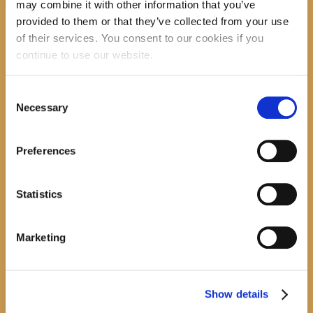
may combine it with other information that you’ve
provided to them or that they’ve collected from your use
recent posts
of their services. You consent to our cookies if you
continue to use our website.
Consent
Promocija zbirke pjesama "Iz staračkog domau Makarskoj"-poshumno Tihorad Mijo
Necessary
Bartulović
Selection
July 20, 2026
0
Preferences
Javni natječaj za imenovanje ravnatelja/ravnateljice Općinske knjižnice Hrvatska sloga
Gradac
Statistics
April 20, 2026
0
calendar
Marketing
August
M
T
W
T
F
S
S
1
2
Show details
3
4
5
6
7
8
9