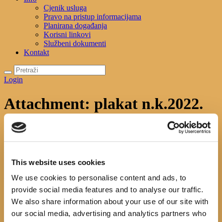
Cjenik usluga
Pravo na pristup informacijama
Planirana događanja
Korisni linkovi
Službeni dokumenti
Kontakt
Login
Attachment: plakat n.k.2022.
Početna
News
Noć knjige 2022.
Attachment: plakat n.k.2022.
plakat n.k.2022.
This website uses cookies
Previous item
plakat n.k.2022.
Next
item
PLAKAT NOVI
We use cookies to personalise content and ads, to
No image description ...
provide social media features and to analyse our traffic.
We also share information about your use of our site with
Search
our social media, advertising and analytics partners who