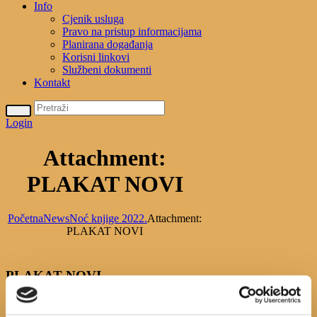
Info
Cjenik usluga
Pravo na pristup informacijama
Planirana događanja
Korisni linkovi
Službeni dokumenti
Kontakt
Login
Attachment:
PLAKAT NOVI
Početna
News
Noć knjige 2022.
Attachment:
PLAKAT NOVI
PLAKAT NOVI
Previous
item
plakat n.k.2022.