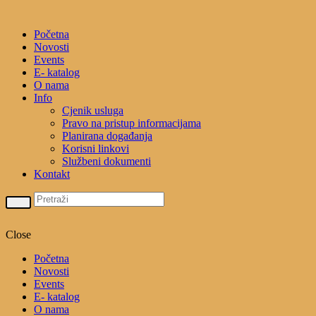
Početna
Novosti
Events
E- katalog
O nama
Info
Cjenik usluga
Pravo na pristup informacijama
Planirana događanja
Korisni linkovi
Službeni dokumenti
Kontakt
Close
Početna
Novosti
Events
E- katalog
O nama