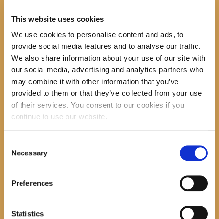
No image description ...
This website uses cookies
Search
We use cookies to personalise content and ads, to
provide social media features and to analyse our traffic.
We also share information about your use of our site with
our social media, advertising and analytics partners who
may combine it with other information that you’ve
recent posts
provided to them or that they’ve collected from your use
of their services. You consent to our cookies if you
continue to use our website.
Promocija zbirke pjesama "Iz staračkog domau
Makarskoj"-poshumno Tihorad Mijo Bartulović
Consent
Necessary
July 20, 2026
0
Selection
Javni natječaj za imenovanje ravnatelja/ravnateljice
Općinske knjižnice Hrvatska sloga Gradac
Preferences
April 20, 2026
0
Statistics