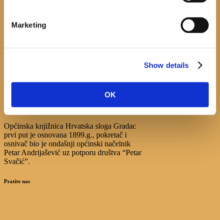
calendar
August
Marketing
M
T
W
T
F
S
S
1
2
3
4
5
6
7
8
9
Show details
10
11
12
13
14
15
16
17
18
19
20
21
22
23
24
25
26
27
28
29
30
OK
31
Općinska knjižnica Hrvatska sloga Gradac
prvi put je osnovana 1899.g., pokretač i
osnivač bio je ondašnji općinski načelnik
Petar Andrijašević uz potporu društva “Petar
Svačić”.
Pratite nas