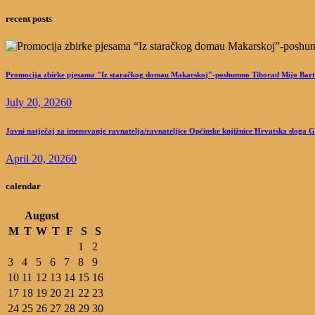
recent posts
Promocija zbirke pjesama "Iz staračkog domau Makarskoj"-poshumno Tihorad Mijo Bart
July 20, 2026
0
Javni natječaj za imenovanje ravnatelja/ravnateljice Općinske knjižnice Hrvatska sloga 
April 20, 2026
0
calendar
August
M
T
W
T
F
S
S
1
2
3
4
5
6
7
8
9
10
11
12
13
14
15
16
17
18
19
20
21
22
23
24
25
26
27
28
29
30