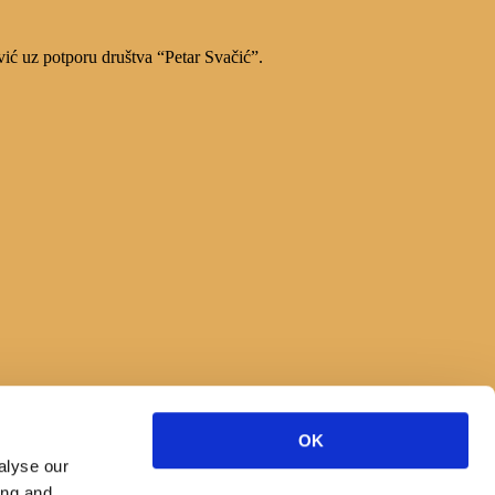
vić uz potporu društva “Petar Svačić”.
OK
alyse our
ing and