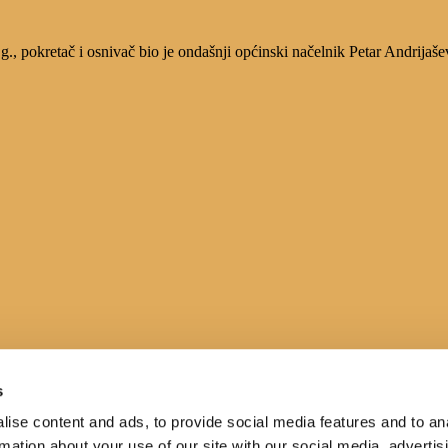
, pokretač i osnivač bio je ondašnji općinski načelnik Petar Andrijaše
s
ise content and ads, to provide social media features and to an
rmation about your use of our site with our social media, advertis