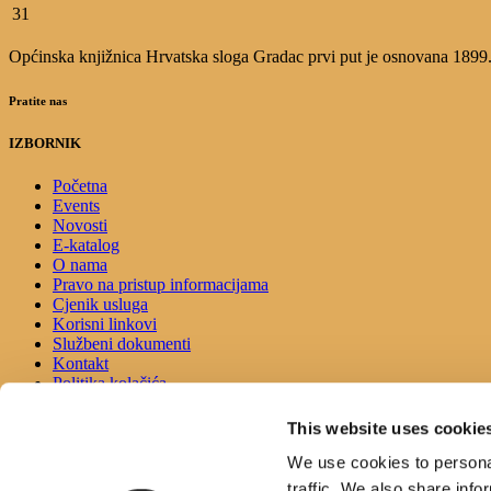
31
Općinska knjižnica Hrvatska sloga Gradac prvi put je osnovana 1899.g.
Pratite nas
IZBORNIK
Početna
Events
Novosti
E-katalog
O nama
Pravo na pristup informacijama
Cjenik usluga
Korisni linkovi
Službeni dokumenti
Kontakt
Politika kolačića
Izjava o pristupačnosti
This website uses cookie
KONTAKT
We use cookies to personal
traffic. We also share info
Adresa: