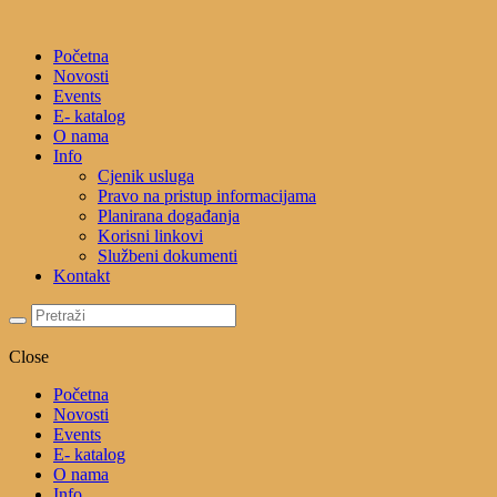
Početna
Novosti
Events
E- katalog
O nama
Info
Cjenik usluga
Pravo na pristup informacijama
Planirana događanja
Korisni linkovi
Službeni dokumenti
Kontakt
Close
Početna
Novosti
Events
E- katalog
O nama
Info