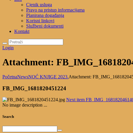
Cjenik usluga
Pravo na pristup informacijama
Planirana događanja
Korisni linkovi
Službeni dokumenti
Kontakt
Login
Attachment: FB_IMG_1681820
Početna
News
NOĆ KNJIGE 2023.
Attachment: FB_IMG_16818204
FB_IMG_1681820451224
Next item
FB_IMG_16818204614
No image description ...
Search