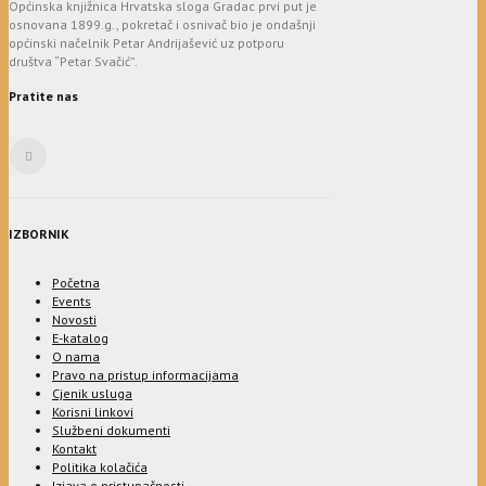
Općinska knjižnica Hrvatska sloga Gradac prvi put je
osnovana 1899.g., pokretač i osnivač bio je ondašnji
općinski načelnik Petar Andrijašević uz potporu
društva “Petar Svačić”.
Pratite nas
IZBORNIK
Početna
Events
Novosti
E-katalog
O nama
Pravo na pristup informacijama
Cjenik usluga
Korisni linkovi
Službeni dokumenti
Kontakt
Politika kolačića
Izjava o pristupačnosti