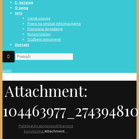
E- katalog
O nama
Info
Cjenik usluga
Pravo na pristup informacijama
Planirana događanja
Korisni linkovi
Službeni dokumenti
Kontakt
Login
Attachment:
104463977_27439481
Početna
Uncategorized
Obavijest
korisnicima!
Attachment...