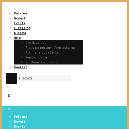
Početna
Novosti
Events
E- katalog
O nama
Info
Cjenik usluga
Pravo na pristup informacijama
Planirana događanja
Korisni linkovi
Službeni dokumenti
Kontakt
Close
Početna
Novosti
Events