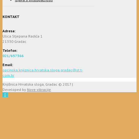
KONTAKT
Adresa:
Ulica Stjepana Radića 1
21330 Gradac
Telefon:
021/697366
Email:
opcinska.knjiznica.hrvatska.sloga.gradac@st.t-
com.hr
Knjižnica Hrvatska sloga, Gradac © 2017 |
Developed by
Nove vibracije