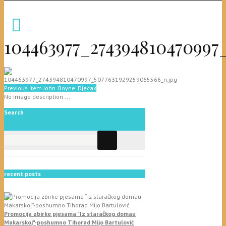
104463977_274394810470997
Previous item
John_Boyne_Djecak
No image description ...
Search
recent posts
Promocija zbirke pjesama "Iz staračkog domau
Makarskoj"-poshumno Tihorad Mijo Bartulović