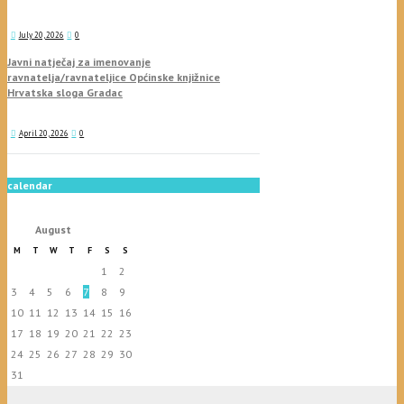
July 20, 2026
0
Javni natječaj za imenovanje
ravnatelja/ravnateljice Općinske knjižnice
Hrvatska sloga Gradac
April 20, 2026
0
calendar
August
M
T
W
T
F
S
S
1
2
3
4
5
6
7
8
9
10
11
12
13
14
15
16
17
18
19
20
21
22
23
24
25
26
27
28
29
30
31