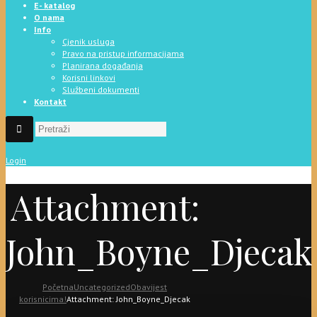
E- katalog
O nama
Info
Cjenik usluga
Pravo na pristup informacijama
Planirana događanja
Korisni linkovi
Službeni dokumenti
Kontakt
Login
Attachment:
John_Boyne_Djecak
Početna
Uncategorized
Obavijest
korisnicima!
Attachment: John_Boyne_Djecak