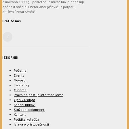
osnovana 1899.g., pokretač i osnivač bio je ondašnji
općinski načelnik Petar Andrijašević uz potporu
društva “Petar Svačić”.
Pratite nas
IZBORNIK
Početna
Events
Novosti
E-katalog
O nama
Pravo na pristup informacijama
Cjenik usluga
Korisni linkovi
Službeni dokumenti
Kontakt
Politika kolačića
Izjava o pristupačnosti