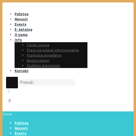
Početna
Novosti
Events
E- katalog
O nama
Info
Cjenik usluga
Pravo na pristup informacijama
Planirana događanja
Korisni linkovi
Službeni dokumenti
Kontakt
Close
Početna
Novosti
Events