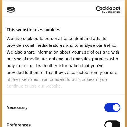
John_Boyne_Djecak
This website uses cookies
We use cookies to personalise content and ads, to
Previous item
Oskar i
gospođa u ružičastom
Next item
...
provide social media features and to analyse our traffic.
No image description ...
We also share information about your use of our site with
Search
our social media, advertising and analytics partners who
may combine it with other information that you’ve
provided to them or that they’ve collected from your use
of their services. You consent to our cookies if you
continue to use our website.
recent posts
Consent
Necessary
Selection
Promocija zbirke pjesama "Iz staračkog domau
Makarskoj"-poshumno Tihorad Mijo Bartulović
Preferences