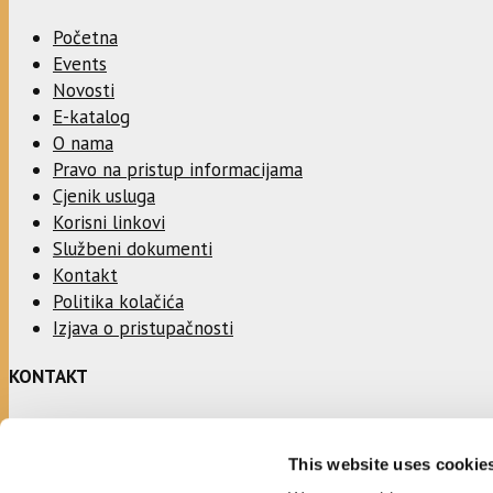
Početna
Events
Novosti
E-katalog
O nama
Pravo na pristup informacijama
Cjenik usluga
Korisni linkovi
Službeni dokumenti
Kontakt
Politika kolačića
Izjava o pristupačnosti
KONTAKT
Adresa:
This website uses cookie
Ulica Stjepana Radića 1