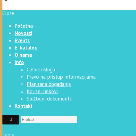
Close
Početna
Novosti
Events
E- katalog
O nama
Info
Cjenik usluga
Pravo na pristup informacijama
Planirana događanja
Korisni linkovi
Službeni dokumenti
Kontakt
Login