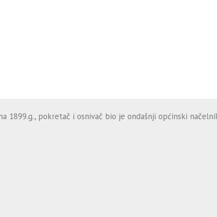
 1899.g., pokretač i osnivač bio je ondašnji općinski načelnik