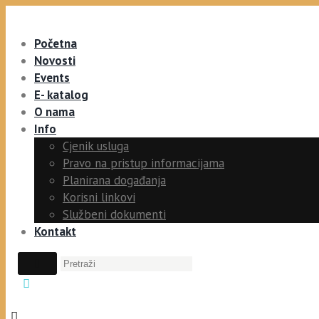
Početna
Novosti
Events
E- katalog
O nama
Info
Cjenik usluga
Pravo na pristup informacijama
Planirana događanja
Korisni linkovi
Službeni dokumenti
Kontakt