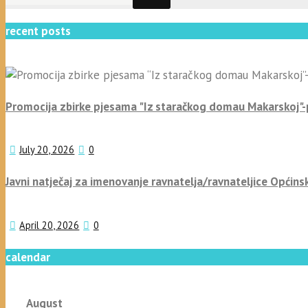
recent posts
Promocija zbirke pjesama "Iz staračkog domau Makarskoj"
July 20, 2026
0
Javni natječaj za imenovanje ravnatelja/ravnateljice Općins
April 20, 2026
0
calendar
August