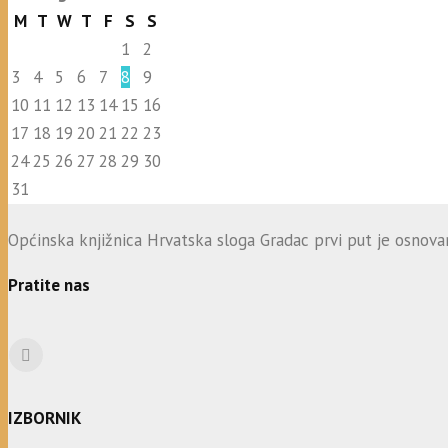
M
T
W
T
F
S
S
1
2
3
4
5
6
7
8
9
10
11
12
13
14
15
16
17
18
19
20
21
22
23
24
25
26
27
28
29
30
31
Općinska knjižnica Hrvatska sloga Gradac prvi put je osnovana
Pratite nas
IZBORNIK