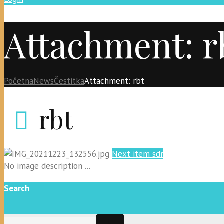
Attachment: r
Početna
News
Čestitka
Attachment: rbt
rbt
Next item
sdr
No image description ...
Search