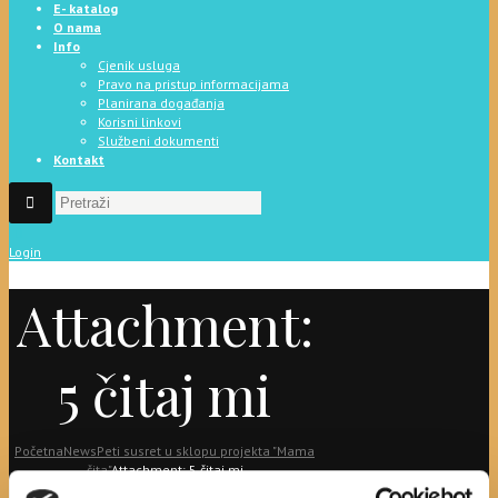
E- katalog
O nama
Info
Cjenik usluga
Pravo na pristup informacijama
Planirana događanja
Korisni linkovi
Službeni dokumenti
Kontakt
Login
Attachment:
5 čitaj mi
Početna
News
Peti susret u sklopu projekta "Mama
čita"
Attachment: 5 čitaj mi