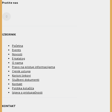
Pratite nas
IZBORNIK
Početna
Events
Novosti
E-katalog
O nama
Pravo na pristup informacijama
Cjenik usluga
Korisni linkovi
Službeni dokumenti
Kontakt
Politika kolačića
Izjava o pristupačnosti
KONTAKT