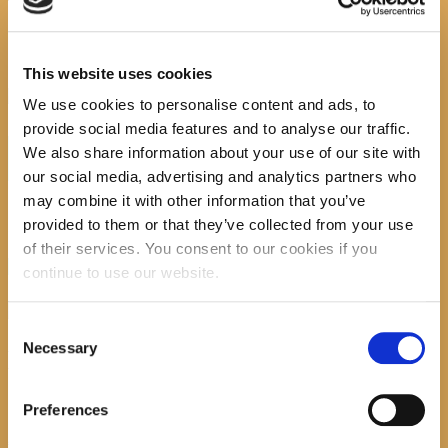
5 čitaj mi
This website uses cookies
Next item
5.čitaj mi2
We use cookies to personalise content and ads, to
No image description ...
provide social media features and to analyse our traffic.
Search
We also share information about your use of our site with
our social media, advertising and analytics partners who
may combine it with other information that you’ve
provided to them or that they’ve collected from your use
of their services. You consent to our cookies if you
recent posts
continue to use our website.
Consent
Promocija zbirke pjesama "Iz staračkog domau
Necessary
Selection
Makarskoj"-poshumno Tihorad Mijo Bartulović
Preferences
July 20, 2026
0
Javni natječaj za imenovanje