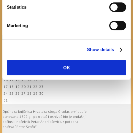
ravnatelja/ravnateljice Općinske knjižnice
Statistics
Hrvatska sloga Gradac
April 20, 2026
0
Marketing
calendar
Show details
August
M
T
W
T
F
S
S
1
2
OK
3
4
5
6
7
8
9
10
11
12
13
14
15
16
17
18
19
20
21
22
23
24
25
26
27
28
29
30
31
Općinska knjižnica Hrvatska sloga Gradac prvi put je
osnovana 1899.g., pokretač i osnivač bio je ondašnji
općinski načelnik Petar Andrijašević uz potporu
društva “Petar Svačić”.