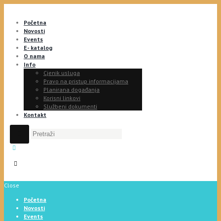
Početna
Novosti
Events
E- katalog
O nama
Info
Cjenik usluga
Pravo na pristup informacijama
Planirana događanja
Korisni linkovi
Službeni dokumenti
Kontakt
Close
Početna
Novosti
Events