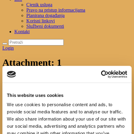
Cjenik usluga
Pravo na pristup informacijama
Planirana događanja
Korisni linkovi
Službeni dokumenti
Kontakt
Login
Attachment: 1
Početna
News
Planinarski kamp za djecu
Attachment: 1
1
This website uses cookies
Next item
2
We use cookies to personalise content and ads, to
No image description ...
provide social media features and to analyse our traffic.
Search
We also share information about your use of our site with
our social media, advertising and analytics partners who
may combine it with other information that you’ve