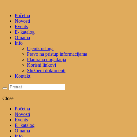
Početna
Novosti
Events
E- katalog
O nama
Info
Cjenik usluga
Pravo na pristup informacijama
Planirana događanja
Korisni linkovi
Službeni dokumenti
Kontakt
Close
Početna
Novosti
Events
E- katalog
O nama
Info