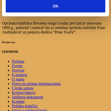
17
18
19
20
21
22
23
OK
24
25
26
27
28
29
30
31
Općinska knjižnica Hrvatska sloga Gradac prvi put je osnovana
1899.g., pokretač i osnivač bio je ondašnji općinski načelnik Petar
Andrijašević uz potporu društva “Petar Svačić”.
Pratite nas
IZBORNIK
Početna
Events
Novosti
E-katalog
O nama
Pravo na pristup informacijama
Cjenik usluga
Korisni linkovi
Službeni dokumenti
Kontakt
Politika kolačića
Izjava o pristupačnosti