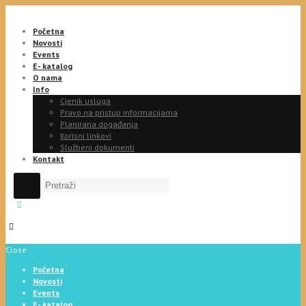
Početna
Novosti
Events
E- katalog
O nama
Info
Cjenik usluga
Pravo na pristup informacijama
Planirana događanja
Korisni linkovi
Službeni dokumenti
Kontakt
Close
Početna
Novosti
Events
E- katalog