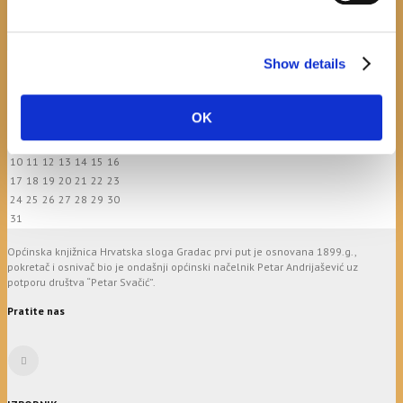
April 20, 2026
0
calendar
Show details
August
M
T
W
T
F
S
S
OK
1
2
3
4
5
6
7
8
9
10
11
12
13
14
15
16
17
18
19
20
21
22
23
24
25
26
27
28
29
30
31
Općinska knjižnica Hrvatska sloga Gradac prvi put je osnovana 1899.g.,
pokretač i osnivač bio je ondašnji općinski načelnik Petar Andrijašević uz
potporu društva “Petar Svačić”.
Pratite nas