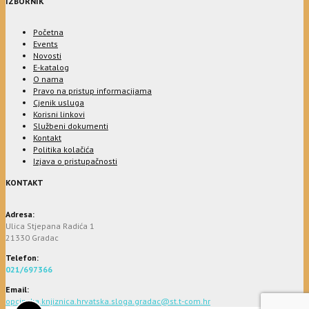
IZBORNIK
Početna
Events
Novosti
E-katalog
O nama
Pravo na pristup informacijama
Cjenik usluga
Korisni linkovi
Službeni dokumenti
Kontakt
Politika kolačića
Izjava o pristupačnosti
KONTAKT
Adresa:
Ulica Stjepana Radića 1
21330 Gradac
Telefon:
021/697366
Email:
opcinska.knjiznica.hrvatska.sloga.gradac@st.t-com.hr