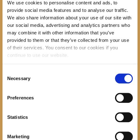
20180506_083942
We use cookies to personalise content and ads, to
provide social media features and to analyse our traffic.
Previous item
7
Next item
We also share information about your use of our site with
received_2162746923962406
our social media, advertising and analytics partners who
No image description ...
may combine it with other information that you’ve
Search
provided to them or that they’ve collected from your use
of their services. You consent to our cookies if you
continue to use our website.
recent posts
Consent
Necessary
Selection
Promocija zbirke pjesama "Iz staračkog domau Makarskoj"-poshumno
Preferences
Tihorad Mijo Bartulović
July 20, 2026
0
Statistics
Javni natječaj za imenovanje ravnatelja/ravnateljice Općinske knjižnice
Hrvatska sloga Gradac
Marketing