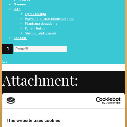
O nama
Info
Cjenik usluga
Pravo na pristup informacijama
Planirana događanja
Korisni linkovi
Službeni dokumenti
Kontakt
Login
Attachment:
20180506_083942
Početna
News
Planinarski kamp za djecu
Attachment: 20180506_083942
This website uses cookies