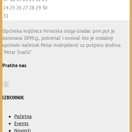
24
25
26
27
28
29
30
31
Općinska knjižnica Hrvatska sloga Gradac prvi put je
osnovana 1899.g., pokretač i osnivač bio je ondašnji
općinski načelnik Petar Andrijašević uz potporu društva
“Petar Svačić”.
Pratite nas
IZBORNIK
Početna
Events
Novosti