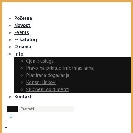
Početna
Novosti
Events
E- katalog
O nama
Info
Cjenik usluga
Pravo na pristup informacijama
Planirana događanja
Korisni linkovi
Službeni dokumenti
Kontakt