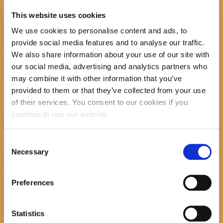
M.W.Craven
This website uses cookies
We use cookies to personalise content and ads, to
Previous item
ploveća pariška
provide social media features and to analyse our traffic.
knjižara
Next item
Slatki život
We also share information about your use of our site with
No image description ...
our social media, advertising and analytics partners who
may combine it with other information that you’ve
Search
provided to them or that they’ve collected from your use
of their services. You consent to our cookies if you
continue to use our website.
recent posts
Consent
Necessary
Selection
Preferences
Promocija zbirke pjesama "Iz staračkog domau
Statistics
Makarskoj"-poshumno Tihorad Mijo Bartulović