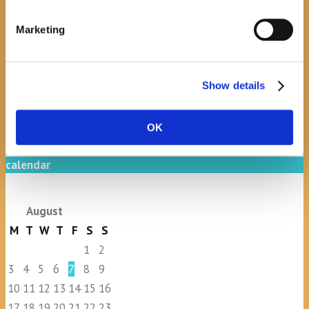
Marketing
July 20, 2026
0
Javni natječaj za imenovanje ravnatelja/ravnateljice
Show details
Općinske knjižnice Hrvatska sloga Gradac
OK
April 20, 2026
0
calendar
August
M
T
W
T
F
S
S
1
2
3
4
5
6
7
8
9
10
11
12
13
14
15
16
17
18
19
20
21
22
23