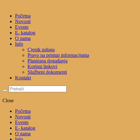
Početna
Novosti
Events
E- katalog
O nama
Info
Cjenik usluga
Pravo na pristup informacijama
Planirana događanja
Korisni linkovi
Službeni dokumenti
Kontakt
Close
Početna
Novosti
Events
E- katalog
O nama
Info