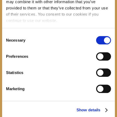
may combine it with other information that you’ve
provided to them or that they’ve collected from your use
recent posts
of their services. You consent to our cookies if you
continue to use our website.
Consent
Promocija zbirke pjesama "Iz staračkog domau Makarskoj"-poshumno Tihorad Mijo
Necessary
Bartulović
Selection
July 20, 2026
0
Preferences
Javni natječaj za imenovanje ravnatelja/ravnateljice Općinske knjižnice Hrvatska sloga
Gradac
Statistics
April 20, 2026
0
calendar
Marketing
August
M
T
W
T
F
S
S
1
2
Show details
3
4
5
6
7
8
9