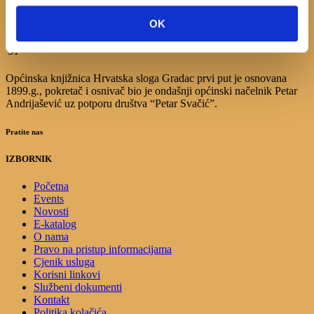
10
11
12
13
14
15
16
17
18
19
20
21
22
23
OK
24
25
26
27
28
29
30
31
Općinska knjižnica Hrvatska sloga Gradac prvi put je osnovana
1899.g., pokretač i osnivač bio je ondašnji općinski načelnik Petar
Andrijašević uz potporu društva “Petar Svačić”.
Pratite nas
IZBORNIK
Početna
Events
Novosti
E-katalog
O nama
Pravo na pristup informacijama
Cjenik usluga
Korisni linkovi
Službeni dokumenti
Kontakt
Politika kolačića