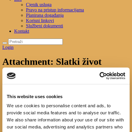
Cjenik usluga
Pravo na pristup informacijama
Planirana događanja
Korisni linkovi
Službeni dokumenti
Kontakt
Login
Attachment: Slatki život
Početna
Početna
Attachment: Slatki život
Slatki život
This website uses cookies
Previous item
Crno ljeto M.W.Craven
Next item
disident
We use cookies to personalise content and ads, to
No image description ...
provide social media features and to analyse our traffic.
We also share information about your use of our site with
Search
our social media, advertising and analytics partners who