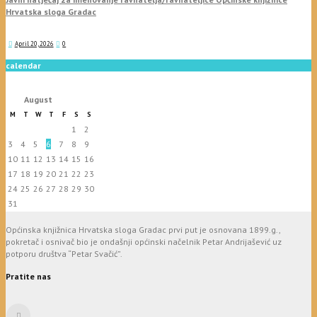
Hrvatska sloga Gradac
April 20, 2026
0
calendar
August
M
T
W
T
F
S
S
1
2
3
4
5
6
7
8
9
10
11
12
13
14
15
16
17
18
19
20
21
22
23
24
25
26
27
28
29
30
31
Općinska knjižnica Hrvatska sloga Gradac prvi put je osnovana 1899.g.,
pokretač i osnivač bio je ondašnji općinski načelnik Petar Andrijašević uz
potporu društva “Petar Svačić”.
Pratite nas