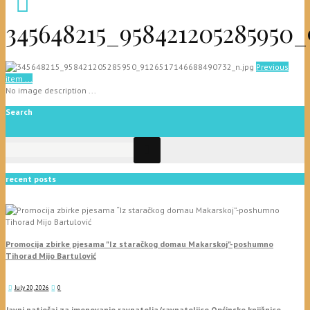
345648215_958421205285950_
Previous
item
...
No image description ...
Search
recent posts
Promocija zbirke pjesama "Iz staračkog domau Makarskoj"-poshumno
Tihorad Mijo Bartulović
July 20, 2026
0
Javni natječaj za imenovanje ravnatelja/ravnateljice Općinske knjižnice