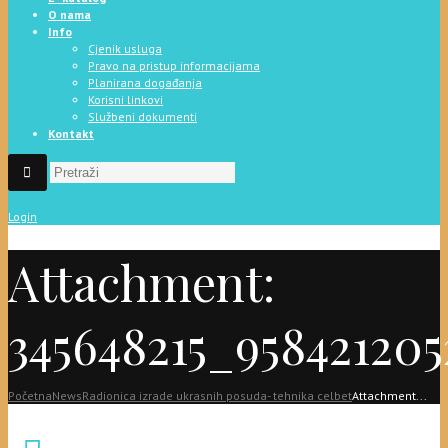
O nama
Info
Cjenik usluga
Pravo na pristup informacijama
Planirana događanja
Korisni linkovi
Službeni dokumenti
Kontakt
Login
Attachment:
345648215_95842120
Početna
News
Radionica izrade ukrasnih posuda- tehnika celbet
Attachment...