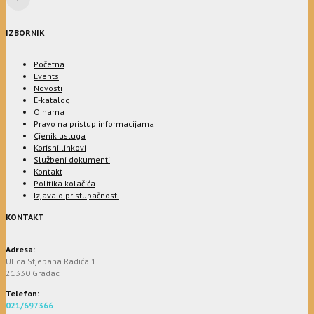
IZBORNIK
Početna
Events
Novosti
E-katalog
O nama
Pravo na pristup informacijama
Cjenik usluga
Korisni linkovi
Službeni dokumenti
Kontakt
Politika kolačića
Izjava o pristupačnosti
KONTAKT
Adresa:
Ulica Stjepana Radića 1
21330 Gradac
Telefon:
021/697366