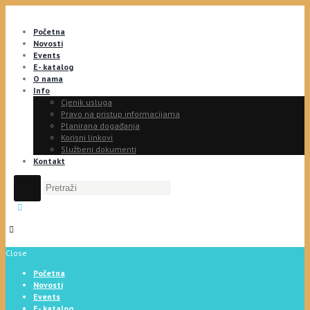
Početna
Novosti
Events
E- katalog
O nama
Info
Cjenik usluga
Pravo na pristup informacijama
Planirana događanja
Korisni linkovi
Službeni dokumenti
Kontakt
Close
Početna
Novosti
Events
E- katalog