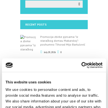
RECENT POSTS
Promocija zbirke pjesama "Iz
staračkog domau Makarskoj"-
poshumno Tihorad Mijo Bartulović
July 20, 2026
0
Javni natječaj za imenovanje
ravnatelja/ravnateljice Općinske knjižnice Hrvatska
sloga Gradac
April 20, 2026
0
This website uses cookies
We use cookies to personalise content and ads, to
CALENDAR
provide social media features and to analyse our traffic.
We also share information about your use of our site with
August
our social media, advertising and analytics partners who