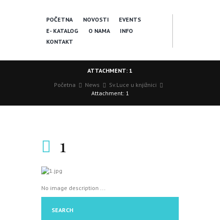
POČETNA
NOVOSTI
EVENTS
E- KATALOG
O NAMA
INFO
KONTAKT
ATTACHMENT: 1
Početna
News
Sv.Luce u knjižnici
Attachment: 1
1
No image description ...
SEARCH