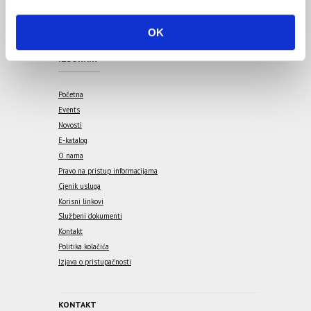
i
o
OK
n
IZBORNIK
Početna
Events
Novosti
E-katalog
O nama
Pravo na pristup informacijama
Cjenik usluga
Korisni linkovi
Službeni dokumenti
Kontakt
Politika kolačića
Izjava o pristupačnosti
KONTAKT