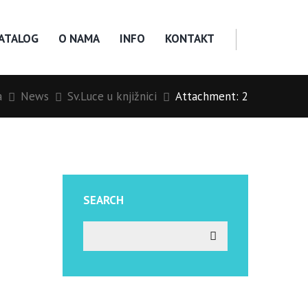
KATALOG
O NAMA
INFO
KONTAKT
a
News
Sv.Luce u knjižnici
Attachment: 2
SEARCH
Next item
3