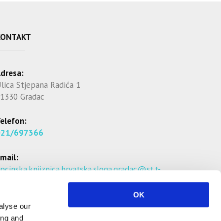
KONTAKT
dresa:
lica Stjepana Radića 1
1330 Gradac
elefon:
021/697366
mail:
pcinska.knjiznica.hrvatska.sloga.gradac@st.t-
om.hr
OK
alyse our
ing and