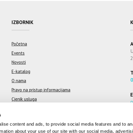
IZBORNIK
A
Početna
U
Events
2
Novosti
E-katalog
T
O nama
Pravo na pristup informacijama
E
Cjenik usluga
o
Korisni linkovi
c
s
Službeni dokumenti
ise content and ads, to provide social media features and to an
Kontakt
rmation about your use of our site with our social media, advertis