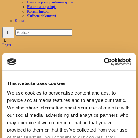
Pravo na pristup informacijama
Planirana događanja
Korisni linkovi
Službeni dokumenti
Kontakt
Login
Attachment:
20180423_203205
Početna
News
S Noći knjige 2018.g. 2.dio
Attachment:
20180423_203205
This website uses cookies
We use cookies to personalise content and ads, to
20180423_203205
provide social media features and to analyse our traffic.
Previous item
We also share information about your use of our site with
20180423_203209
Next item
20180423_205529
No image description ...
our social media, advertising and analytics partners who
may combine it with other information that you’ve
Search
provided to them or that they’ve collected from your use
of their services. You consent to our cookies if you