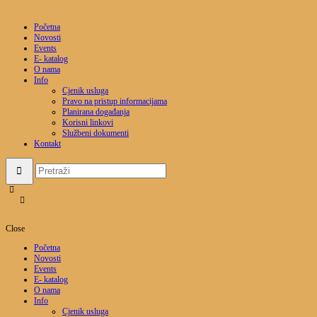
Početna
Novosti
Events
E- katalog
O nama
Info
Cjenik usluga
Pravo na pristup informacijama
Planirana događanja
Korisni linkovi
Službeni dokumenti
Kontakt
Close
Početna
Novosti
Events
E- katalog
O nama
Info
Cjenik usluga