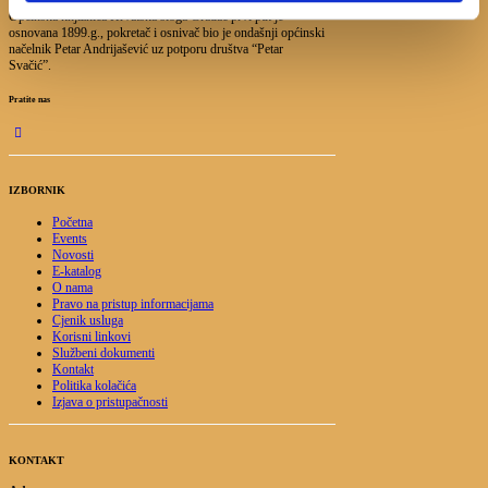
Općinska knjižnica Hrvatska sloga Gradac prvi put je
osnovana 1899.g., pokretač i osnivač bio je ondašnji općinski
načelnik Petar Andrijašević uz potporu društva “Petar
Svačić”.
Pratite nas
IZBORNIK
Početna
Events
Novosti
E-katalog
O nama
Pravo na pristup informacijama
Cjenik usluga
Korisni linkovi
Službeni dokumenti
Kontakt
Politika kolačića
Izjava o pristupačnosti
KONTAKT