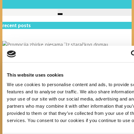
recent posts
Promocija zbirke pjesama "Iz staračkog domau
Makarskoj"-poshumno Tihorad Mijo Bartulović
This website uses cookies
We use cookies to personalise content and ads, to provide s
July 20, 2026
0
features and to analyse our traffic. We also share informatio
your use of our site with our social media, advertising and an
Javni natječaj za imenovanje ravnatelja/ravnateljice
partners who may combine it with other information that you’
Općinske knjižnice Hrvatska sloga Gradac
provided to them or that they’ve collected from your use of th
services. You consent to our cookies if you continue to use 
April 20, 2026
0