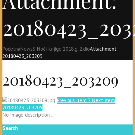
20180423_203
Početna
News
S Noći knjige 2018.g. 2.dio
Attachment:
20180423_203209
20180423_203209
Previous item
7
Next item
20180423_203205
No image description ...
Search