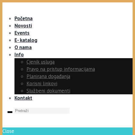
Početna
Novosti
Events
E- katalog
O nama
Info
Cjenik usluga
Pravo na pristup informacijama
Planirana događanja
Korisni linkovi
Službeni dokumenti
Kontakt
Close