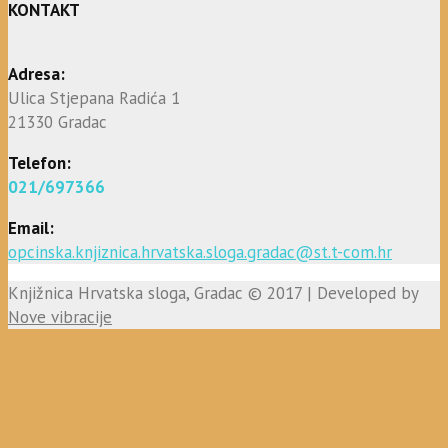
KONTAKT
Adresa:
Ulica Stjepana Radića 1
21330 Gradac
Telefon:
021/697366
Email:
opcinska.knjiznica.hrvatska.sloga.gradac@st.t-com.hr
Knjižnica Hrvatska sloga, Gradac © 2017 | Developed by
Nove vibracije